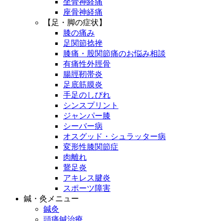
坐骨神経痛
座骨神経痛
【足・脚の症状】
膝の痛み
足関節捻挫
膝痛・股関節痛のお悩み相談
有痛性外脛骨
腸脛靭帯炎
足底筋膜炎
手足のしびれ
シンスプリント
ジャンパー膝
シーバー病
オスグッド・シュラッター病
変形性膝関節症
肉離れ
鵞足炎
アキレス腱炎
スポーツ障害
鍼・灸メニュー
鍼灸
頭痛鍼治療