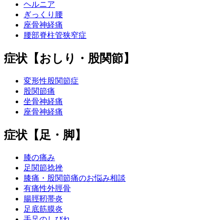
ヘルニア
ぎっくり腰
座骨神経痛
腰部脊柱管狭窄症
症状【おしり・股関節】
変形性股関節症
股関節痛
坐骨神経痛
座骨神経痛
症状【足・脚】
膝の痛み
足関節捻挫
膝痛・股関節痛のお悩み相談
有痛性外脛骨
腸脛靭帯炎
足底筋膜炎
手足のしびれ