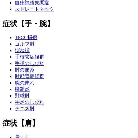
自律神経失調症
ストレートネック
症状【手・腕】
TFCC損傷
ゴルフ肘
ばね指
手根管症候群
手指のしびれ
肘の痛み
肘部管症候群
腕の痺れ
腱鞘炎
野球肘
手足のしびれ
テニス肘
症状【肩】
肩こり