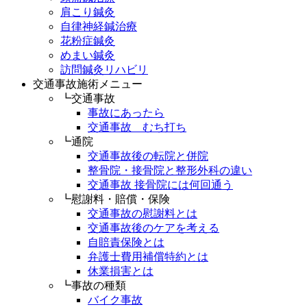
肩こり鍼灸
自律神経鍼治療
花粉症鍼灸
めまい鍼灸
訪問鍼灸リハビリ
交通事故施術メニュー
┗交通事故
事故にあったら
交通事故 むち打ち
┗通院
交通事故後の転院と併院
整骨院・接骨院と整形外科の違い
交通事故 接骨院には何回通う
┗慰謝料・賠償・保険
交通事故の慰謝料とは
交通事故後のケアを考える
自賠責保険とは
弁護士費用補償特約とは
休業損害とは
┗事故の種類
バイク事故