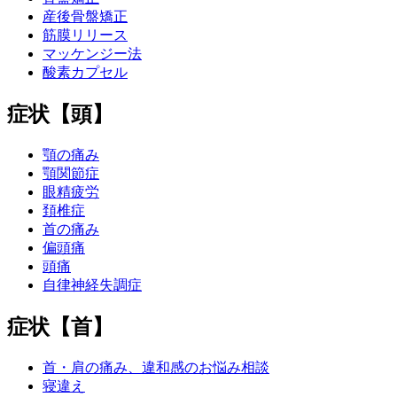
産後骨盤矯正
筋膜リリース
マッケンジー法
酸素カプセル
症状【頭】
顎の痛み
顎関節症
眼精疲労
頚椎症
首の痛み
偏頭痛
頭痛
自律神経失調症
症状【首】
首・肩の痛み、違和感のお悩み相談
寝違え