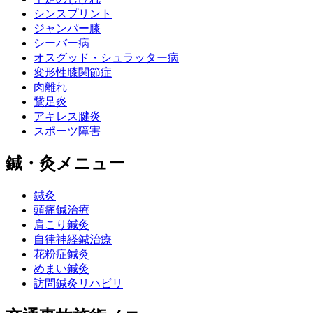
シンスプリント
ジャンパー膝
シーバー病
オスグッド・シュラッター病
変形性膝関節症
肉離れ
鵞足炎
アキレス腱炎
スポーツ障害
鍼・灸メニュー
鍼灸
頭痛鍼治療
肩こり鍼灸
自律神経鍼治療
花粉症鍼灸
めまい鍼灸
訪問鍼灸リハビリ