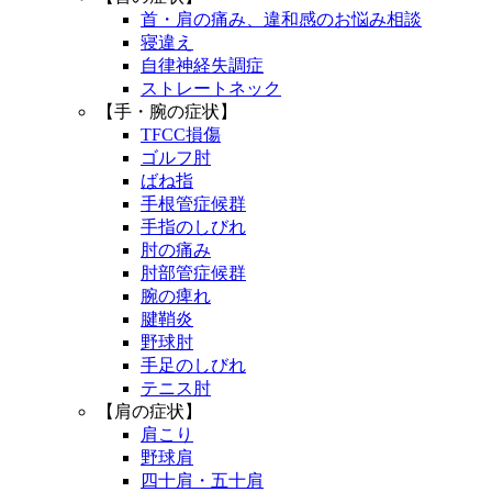
首・肩の痛み、違和感のお悩み相談
寝違え
自律神経失調症
ストレートネック
【手・腕の症状】
TFCC損傷
ゴルフ肘
ばね指
手根管症候群
手指のしびれ
肘の痛み
肘部管症候群
腕の痺れ
腱鞘炎
野球肘
手足のしびれ
テニス肘
【肩の症状】
肩こり
野球肩
四十肩・五十肩