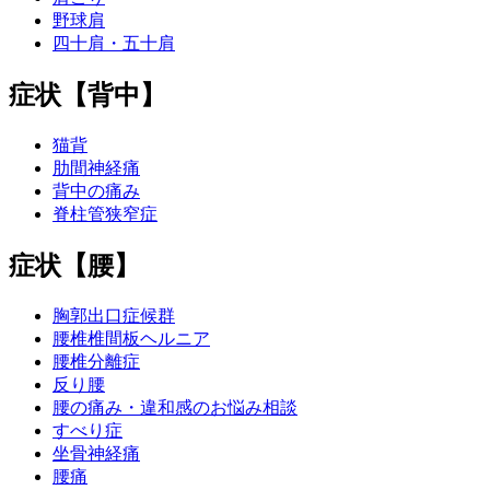
野球肩
四十肩・五十肩
症状【背中】
猫背
肋間神経痛
背中の痛み
脊柱管狭窄症
症状【腰】
胸郭出口症候群
腰椎椎間板ヘルニア
腰椎分離症
反り腰
腰の痛み・違和感のお悩み相談
すべり症
坐骨神経痛
腰痛