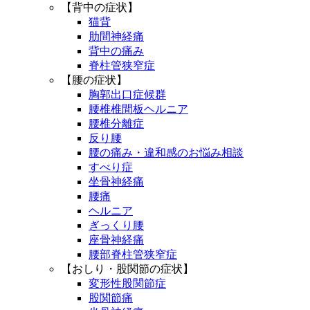
【背中の症状】
猫背
肋間神経痛
背中の痛み
脊柱管狭窄症
【腰の症状】
胸郭出口症候群
腰椎椎間板ヘルニア
腰椎分離症
反り腰
腰の痛み・違和感のお悩み相談
すべり症
坐骨神経痛
腰痛
ヘルニア
ぎっくり腰
座骨神経痛
腰部脊柱管狭窄症
【おしり・股関節の症状】
変形性股関節症
股関節痛