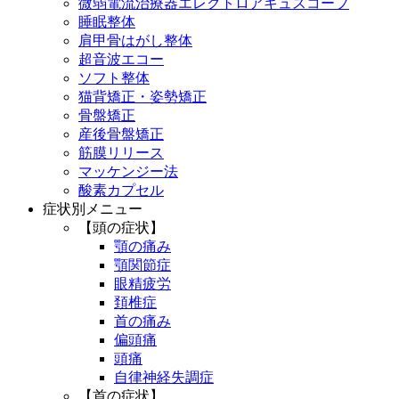
微弱電流治療器エレクトロアキュスコープ
睡眠整体
肩甲骨はがし整体
超音波エコー
ソフト整体
猫背矯正・姿勢矯正
骨盤矯正
産後骨盤矯正
筋膜リリース
マッケンジー法
酸素カプセル
症状別メニュー
【頭の症状】
顎の痛み
顎関節症
眼精疲労
頚椎症
首の痛み
偏頭痛
頭痛
自律神経失調症
【首の症状】