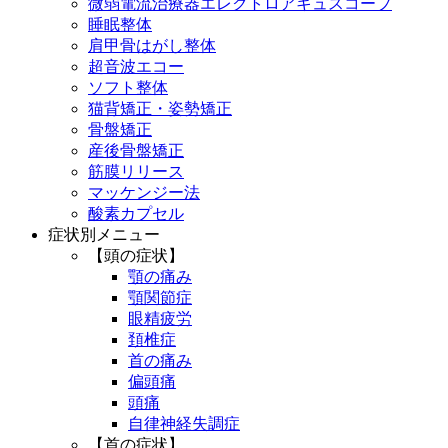
微弱電流治療器エレクトロアキュスコープ
睡眠整体
肩甲骨はがし整体
超音波エコー
ソフト整体
猫背矯正・姿勢矯正
骨盤矯正
産後骨盤矯正
筋膜リリース
マッケンジー法
酸素カプセル
症状別メニュー
【頭の症状】
顎の痛み
顎関節症
眼精疲労
頚椎症
首の痛み
偏頭痛
頭痛
自律神経失調症
【首の症状】