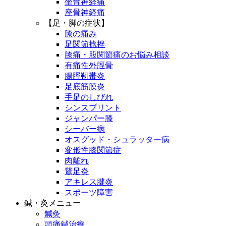
坐骨神経痛
座骨神経痛
【足・脚の症状】
膝の痛み
足関節捻挫
膝痛・股関節痛のお悩み相談
有痛性外脛骨
腸脛靭帯炎
足底筋膜炎
手足のしびれ
シンスプリント
ジャンパー膝
シーバー病
オスグッド・シュラッター病
変形性膝関節症
肉離れ
鵞足炎
アキレス腱炎
スポーツ障害
鍼・灸メニュー
鍼灸
頭痛鍼治療