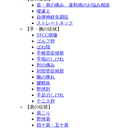
首・肩の痛み、違和感のお悩み相談
寝違え
自律神経失調症
ストレートネック
【手・腕の症状】
TFCC損傷
ゴルフ肘
ばね指
手根管症候群
手指のしびれ
肘の痛み
肘部管症候群
腕の痺れ
腱鞘炎
野球肘
手足のしびれ
テニス肘
【肩の症状】
肩こり
野球肩
四十肩・五十肩