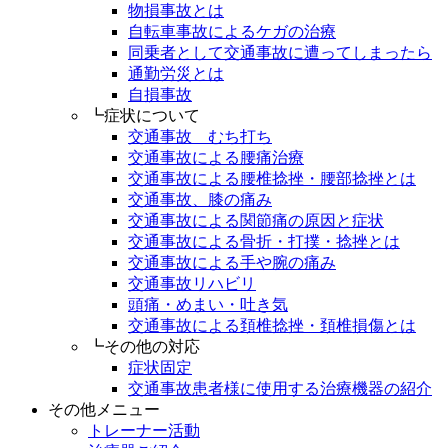
物損事故とは
自転車事故によるケガの治療
同乗者として交通事故に遭ってしまったら
通勤労災とは
自損事故
┗症状について
交通事故 むち打ち
交通事故による腰痛治療
交通事故による腰椎捻挫・腰部捻挫とは
交通事故、膝の痛み
交通事故による関節痛の原因と症状
交通事故による骨折・打撲・捻挫とは
交通事故による手や腕の痛み
交通事故リハビリ
頭痛・めまい・吐き気
交通事故による頚椎捻挫・頚椎損傷とは
┗その他の対応
症状固定
交通事故患者様に使用する治療機器の紹介
その他メニュー
トレーナー活動