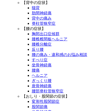
【背中の症状】
猫背
肋間神経痛
背中の痛み
脊柱管狭窄症
【腰の症状】
胸郭出口症候群
腰椎椎間板ヘルニア
腰椎分離症
反り腰
腰の痛み・違和感のお悩み相談
すべり症
坐骨神経痛
腰痛
ヘルニア
ぎっくり腰
座骨神経痛
腰部脊柱管狭窄症
【おしり・股関節の症状】
変形性股関節症
股関節痛