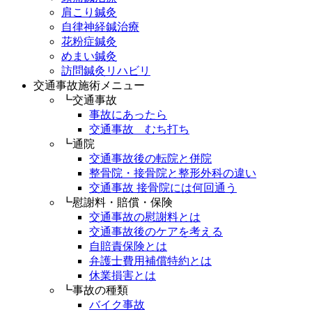
肩こり鍼灸
自律神経鍼治療
花粉症鍼灸
めまい鍼灸
訪問鍼灸リハビリ
交通事故施術メニュー
┗交通事故
事故にあったら
交通事故 むち打ち
┗通院
交通事故後の転院と併院
整骨院・接骨院と整形外科の違い
交通事故 接骨院には何回通う
┗慰謝料・賠償・保険
交通事故の慰謝料とは
交通事故後のケアを考える
自賠責保険とは
弁護士費用補償特約とは
休業損害とは
┗事故の種類
バイク事故